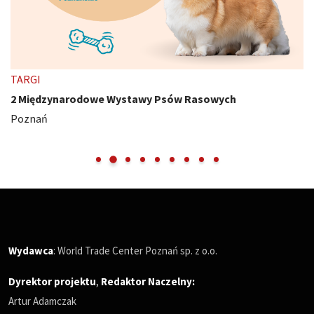
TARGI
2 Międzynarodowe Wystawy Psów Rasowych
Poznań
Wydawca
: World Trade Center Poznań sp. z o.o.
Dyrektor projektu
,
Redaktor Naczelny
:
Artur Adamczak