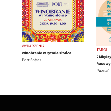
TARGI
WYDARZ
2 Międzynarodowe Wystawy Psów
Ivest C
Rasowych
Poznań
Poznań