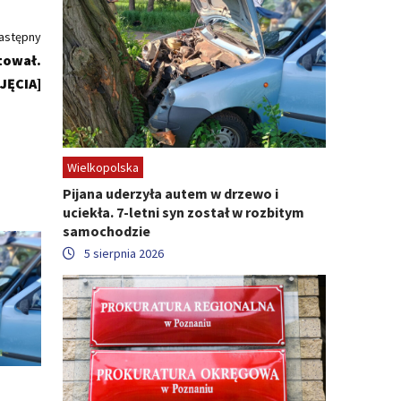
astępny
tował.
JĘCIA]
Wielkopolska
Pijana uderzyła autem w drzewo i
uciekła. 7-letni syn został w rozbitym
samochodzie
5 sierpnia 2026