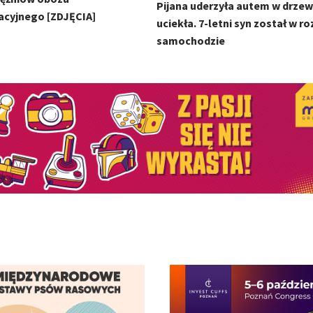
Pijana uderzyła autem w drzew
acyjnego [ZDJĘCIA]
uciekła. 7-letni syn został w r
samochodzie