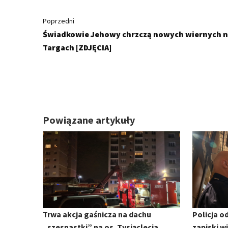
Poprzedni
Świadkowie Jehowy chrzczą nowych wiernych 
Targach [ZDJĘCIA]
Powiązane artykuły
Trwa akcja gaśnicza na dachu
Policja o
„szesnastki” na os. Tysiąclecia
zapiski w