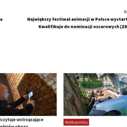
N
na
Największy festiwal animacji w Polsce wystar
Kwalifikuje do nominacji oscarowych [ZD
dczytuje wstrząsające
Wielkopolska
ięźniów obozu