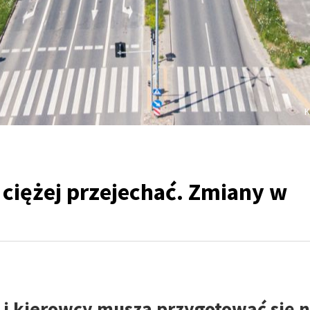
K
 ciężej przejechać. Zmiany w
i i kierowcy muszą przygotować się 