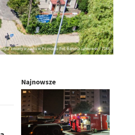
olejne zmiany w ruchu w Poznaniu (fot. Bartosz Jankowski / ZDM)
Najnowsze
na