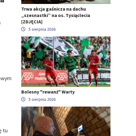
Trwa akcja gaśnicza na dachu
„szesnastki” na os. Tysiąclecia
[ZDJĘCIA]
a
5 sierpnia 2026
sowym
Bolesny "rewanż" Warty
5 sierpnia 2026
ę tu