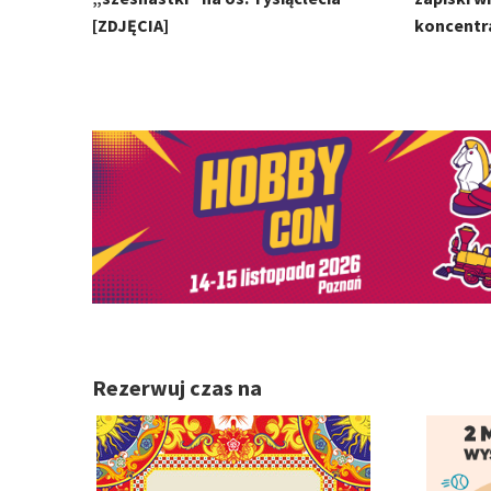
[ZDJĘCIA]
koncentr
Rezerwuj czas na