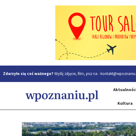
Zdarzyło się coś ważnego?
Wyślij zdjęcie, film, pisz na -
kontakt@wpoznaniu.
Aktualnośc
Kultura