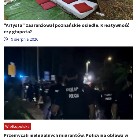
"Artysta" zaaranżował poznańskie osiedle. Kreatywność
czy głupota?
9 sierpnia 2026
Wielkopolska
Przemycali nielegalnych migrantów. Policyjna obława w