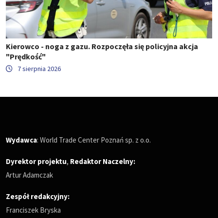
Kierowco - noga z gazu. Rozpoczęła się policyjna akcja
"Prędkość"
7 sierpnia 2026
Wydawca
: World Trade Center Poznań sp. z o.o.
Dyrektor projektu
,
Redaktor Naczelny
:
Artur Adamczak
Zespół redakcyjny:
Franciszek Bryska