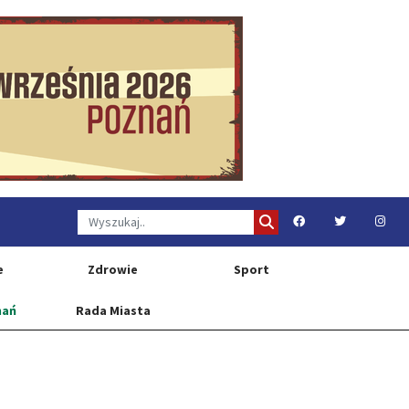
e
Zdrowie
Sport
nań
Rada Miasta