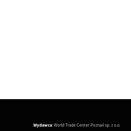
Wydawca
: World Trade Center Poznań sp. z o.o.