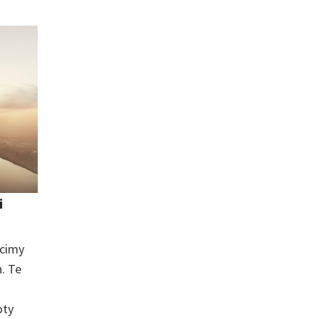
i
ecimy
. Te
oty