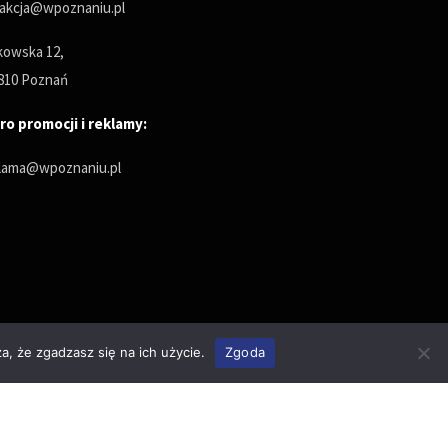
akcja@wpoznaniu.pl
owska 12,
810 Poznań
ro promocji i reklamy:
lama@wpoznaniu.pl
a, że zgadzasz się na ich użycie.
Zgoda