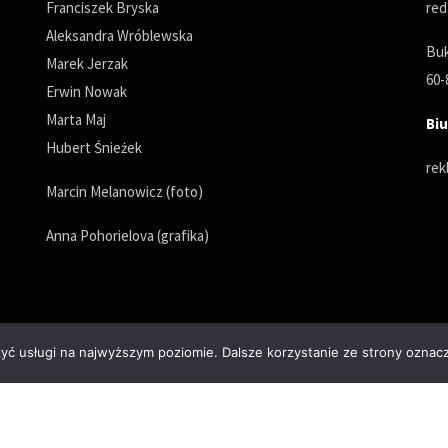
Franciszek Bryska
red
Aleksandra Wróblewska
Buk
Marek Jerzak
60-
Erwin Nowak
Marta Maj
Biu
Hubert Śnieżek
rek
Marcin Melanowicz (foto)
Anna Pohorielova (grafika)
zyć usługi na najwyższym poziomie. Dalsze korzystanie ze strony oznacz
Polityka prywatności
© Copyrights 2025. All Rights Reserved by wPoznaniu.pl