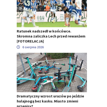
Ratunek nadszedł w końcówce.
Skromna zaliczka Lech przed rewanżem
[FOTORELACJA]
6 sierpnia 2026
Dramatyczny wzrost urazów po jeździe
hulajnogą bez kasku. Miasto zmieni
przepisy?