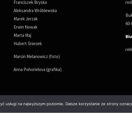
Franciszek Bryska
red
Aleksandra Wróblewska
Buk
Marek Jerzak
60-
Erwin Nowak
Marta Maj
Biu
Hubert Śnieżek
rek
Marcin Melanowicz (foto)
Anna Pohorielova (grafika)
zyć usługi na najwyższym poziomie. Dalsze korzystanie ze strony oznacz
Polityka prywatności
© Copyrights 2025. All Rights Reserved by wPoznaniu.pl