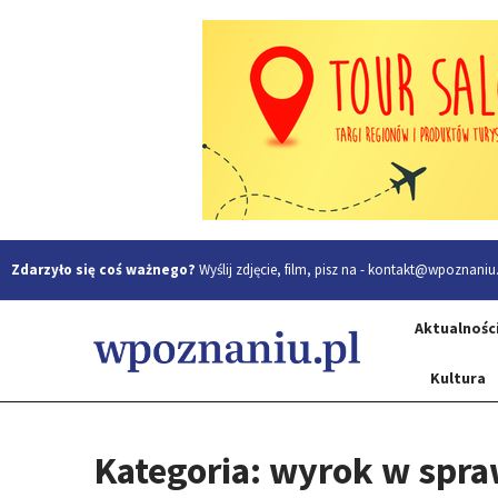
Zdarzyło się coś ważnego?
Wyślij zdjęcie, film, pisz na -
kontakt@wpoznaniu.
Aktualnośc
Kultura
Kategoria: wyrok w spra