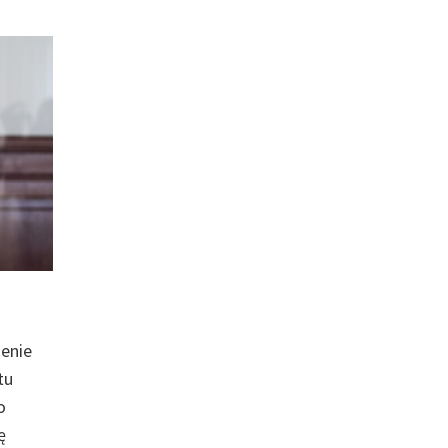
ienie
tu
o
ę