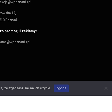
akcja@wpoznaniu.pl
owska 12,
810 Poznań
ro promocji i reklamy:
lama@wpoznaniu.pl
a, że zgadzasz się na ich użycie.
Zgoda