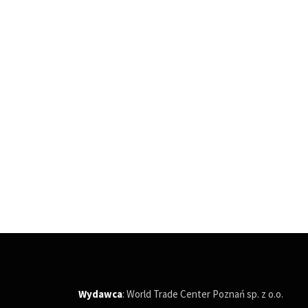
Wydawca
: World Trade Center Poznań sp. z o.o.