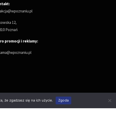
ntakt:
akcja@wpoznaniu.pl
owska 12,
810 Poznań
ro promocji i reklamy:
lama@wpoznaniu.pl
a, że zgadzasz się na ich użycie.
Zgoda