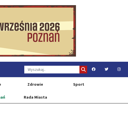
e
Zdrowie
Sport
nań
Rada Miasta