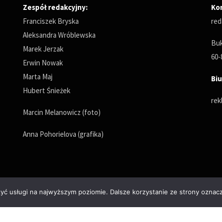
Zespół redakcyjny:
Ko
Franciszek Bryska
red
Aleksandra Wróblewska
Buk
Marek Jerzak
60-
Erwin Nowak
Marta Maj
Biu
Hubert Śnieżek
rek
Marcin Melanowicz (foto)
Anna Pohorielova (grafika)
zyć usługi na najwyższym poziomie. Dalsze korzystanie ze strony oznacz
Polityka prywatności