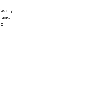
rodziny
naniu.
 z