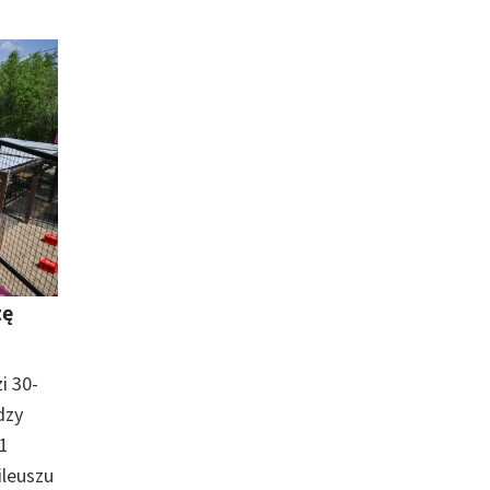
tę
i 30-
dzy
21
ileuszu