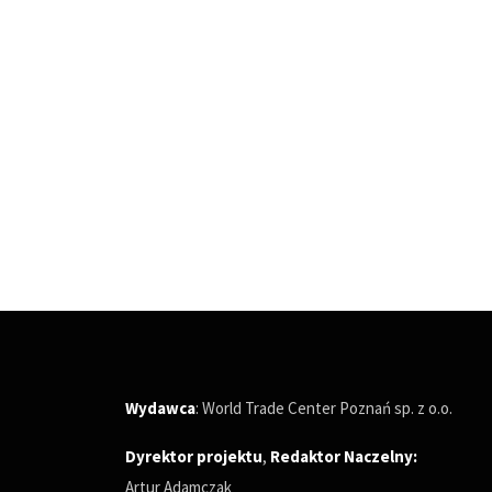
Wydawca
: World Trade Center Poznań sp. z o.o.
Dyrektor projektu
,
Redaktor Naczelny
:
Artur Adamczak