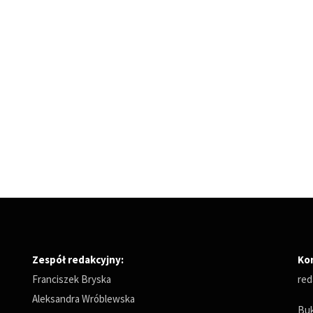
Zespół redakcyjny:
Ko
Franciszek Bryska
red
Aleksandra Wróblewska
Buk