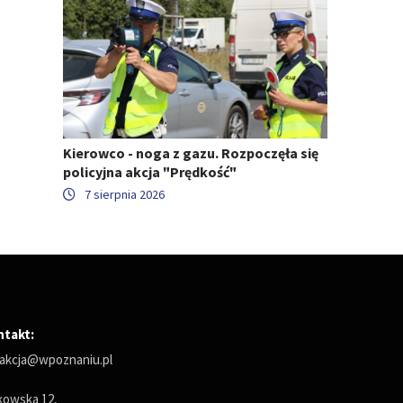
Kierowco - noga z gazu. Rozpoczęła się
policyjna akcja "Prędkość"
7 sierpnia 2026
ntakt:
akcja@wpoznaniu.pl
owska 12,