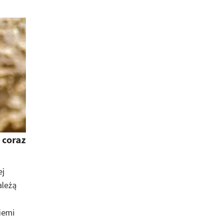
 coraz
ej
ależą
iemi