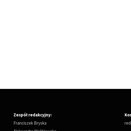
Zespół redakcyjny:
Ko
Franciszek Bryska
red