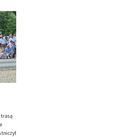
 trasą
e
tniczył