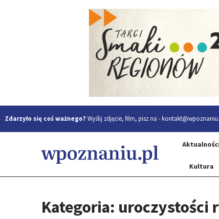
Zdarzyło się coś ważnego?
Wyślij zdjęcie, film, pisz na -
kontakt@wpoznaniu.
Aktualnośc
Kultura
Kategoria: uroczystości r