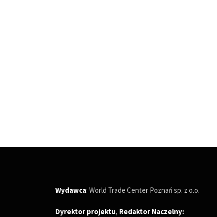
Wydawca
: World Trade Center Poznań sp. z o.o.
Dyrektor projektu
,
Redaktor Naczelny
: