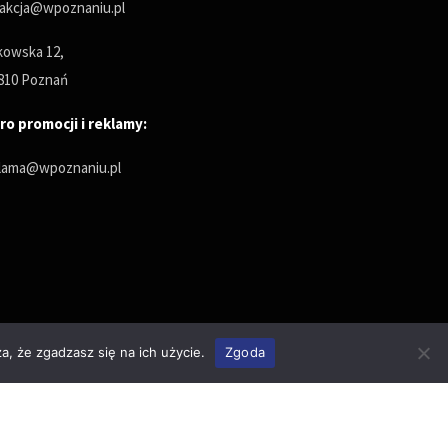
akcja@wpoznaniu.pl
owska 12,
810 Poznań
ro promocji i reklamy:
lama@wpoznaniu.pl
a, że zgadzasz się na ich użycie.
Zgoda