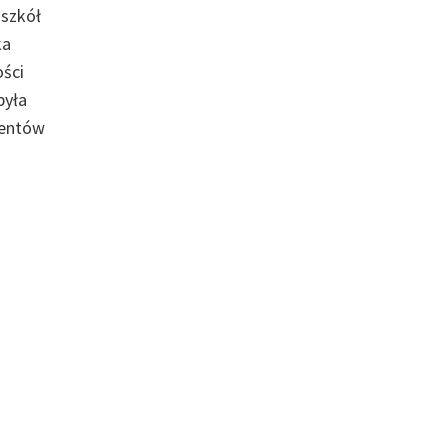
 szkół
ka
ości
była
dentów