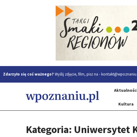
Zdarzyło się coś ważnego?
Wyślij zdjęcie, film, pisz na -
kontakt@wpoznaniu.
Aktualnośc
Kultura
Kategoria: Uniwersytet K