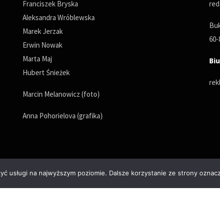
Franciszek Bryska
red
Aleksandra Wróblewska
Buk
Marek Jerzak
60-
Erwin Nowak
Marta Maj
Biu
Hubert Śnieżek
rek
Marcin Melanowicz (foto)
Anna Pohorielova (grafika)
zyć usługi na najwyższym poziomie. Dalsze korzystanie ze strony oznacz
Polityka prywatności
© Copyrights 2025. All Rights Reserved by wPoznaniu.pl