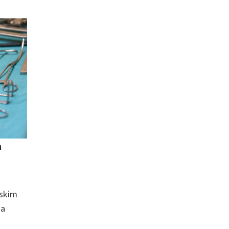
n
iskim
na