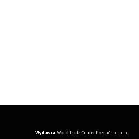
Wydawca
: World Trade Center Poznań sp. z o.o.