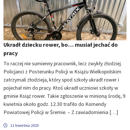
Ukradł dziecku rower, bo… musiał jechać do
pracy
To raczej nie sumienny pracownik, lecz zwykły złodziej.
Policjanci z Posterunku Policji w Książu Wielkopolskim
zatrzymali złodzieja, który spod szkoły ukradł rower i
pojechał nim do pracy. Ktoś ukradł uczniowi szkoły w
gminie Książ rower. Takie zgłoszenie w minioną środę, 9
kwietnia około godz. 12.30 trafiło do Komendy
Powiatowej Policji w Śremie. – Z zawiadomienia […]
11 kwietnia 2025