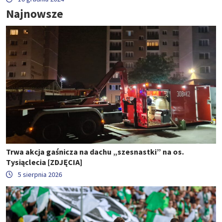
Najnowsze
Trwa akcja gaśnicza na dachu „szesnastki” na os.
Tysiąclecia [ZDJĘCIA]
5 sierpnia 2026