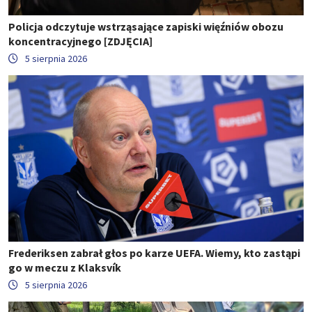
Policja odczytuje wstrząsające zapiski więźniów obozu
koncentracyjnego [ZDJĘCIA]
5 sierpnia 2026
Frederiksen zabrał głos po karze UEFA. Wiemy, kto zastąpi
go w meczu z Klaksvík
5 sierpnia 2026