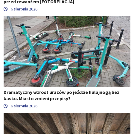
przed rewanżem [FOTORELACJA]
6 sierpnia 2026
Dramatyczny wzrost urazów po jeździe hulajnogą bez
kasku. Miasto zmieni przepisy?
6 sierpnia 2026