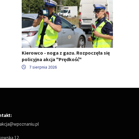
Kierowco - noga z gazu. Rozpoczęła się
policyjna akcja "Prędkość"
7 sierpnia 2026
ntakt:
akcja@wpoznaniu.pl
owska 12,