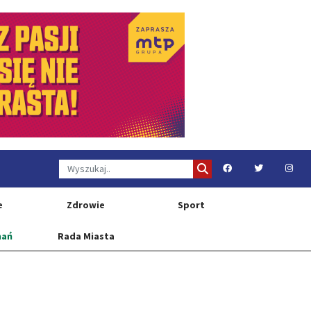
e
Zdrowie
Sport
nań
Rada Miasta