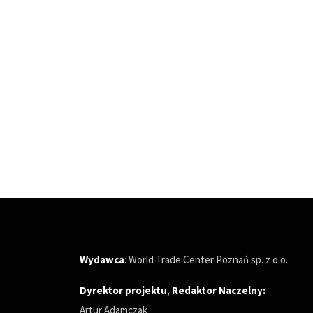
Wydawca
: World Trade Center Poznań sp. z o.o.
Dyrektor projektu
,
Redaktor Naczelny
:
Artur Adamczak