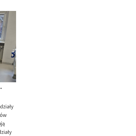
.
działy
łów
ują
działy