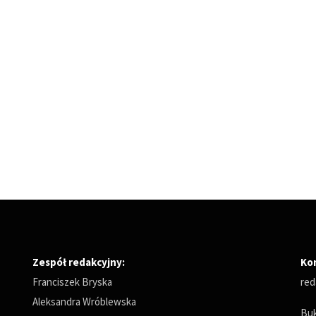
Zespół redakcyjny:
Ko
Franciszek Bryska
red
Aleksandra Wróblewska
Buk