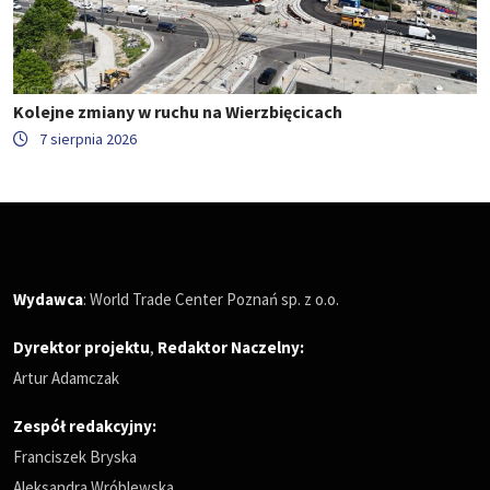
Kolejne zmiany w ruchu na Wierzbięcicach
7 sierpnia 2026
Wydawca
: World Trade Center Poznań sp. z o.o.
Dyrektor projektu
,
Redaktor Naczelny
:
Artur Adamczak
Zespół redakcyjny:
Franciszek Bryska
Aleksandra Wróblewska