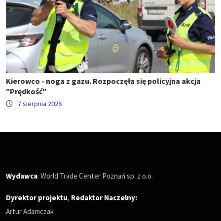
Kierowco - noga z gazu. Rozpoczęła się policyjna akcja
"Prędkość"
7 sierpnia 2026
Wydawca
: World Trade Center Poznań sp. z o.o.
Dyrektor projektu
,
Redaktor Naczelny
:
Artur Adamczak