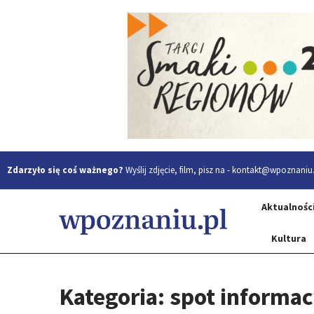
Zdarzyło się coś ważnego?
Wyślij zdjęcie, film, pisz na -
kontakt@wpoznaniu.
Aktualnośc
Kultura
Kategoria: spot informa