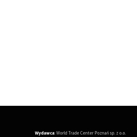
Wydawca
: World Trade Center Poznań sp. z o.o.