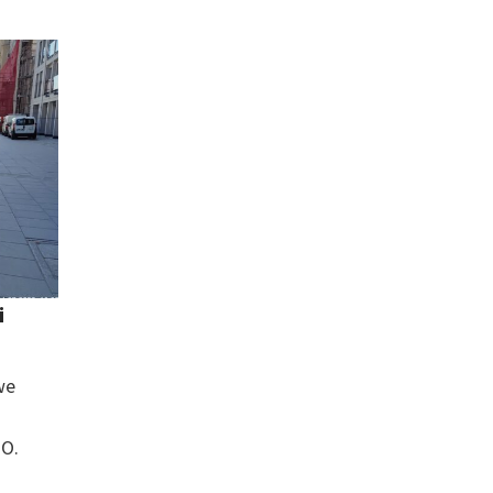
i
we
TO.