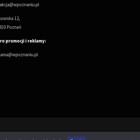
akcja@wpoznaniu.pl
owska 12,
810 Poznań
ro promocji i reklamy:
lama@wpoznaniu.pl