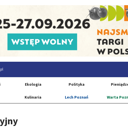
pl
i
Ekologia
Polityka
Pieniądz
Kulinaria
Lech Poznań
Warta Poz
cyjny