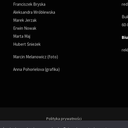
Franciszek Bryska
red
Aleksandra Wróblewska
Buk
Marek Jerzak
60-
Erwin Nowak
Marta Maj
Biu
Hubert Śnieżek
rek
Marcin Melanowicz (foto)
Anna Pohorielova (grafika)
Polityka prywatności
© Copyrights 2025. All Rights Reserved by wPoznaniu.pl