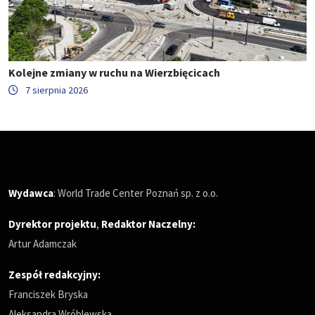
Kolejne zmiany w ruchu na Wierzbięcicach
7 sierpnia 2026
Wydawca
: World Trade Center Poznań sp. z o.o.
Dyrektor projektu
,
Redaktor Naczelny
:
Artur Adamczak
Zespół redakcyjny:
Franciszek Bryska
Aleksandra Wróblewska