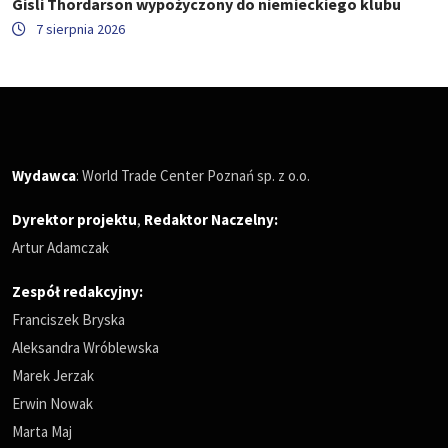
Gisli Thordarson wypożyczony do niemieckiego klubu
7 sierpnia 2026
Wydawca
: World Trade Center Poznań sp. z o.o.
Dyrektor projektu
,
Redaktor Naczelny
:
Artur Adamczak
Zespół redakcyjny:
Franciszek Bryska
Aleksandra Wróblewska
Marek Jerzak
Erwin Nowak
Marta Maj