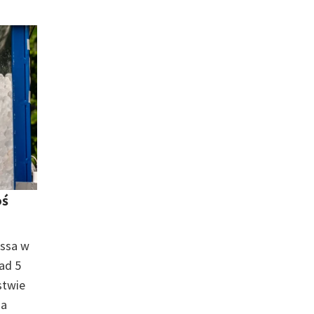
oś
essa w
ad 5
stwie
na