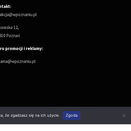
ntakt:
akcja@wpoznaniu.pl
owska 12,
810 Poznań
ro promocji i reklamy:
lama@wpoznaniu.pl
a, że zgadzasz się na ich użycie.
Zgoda