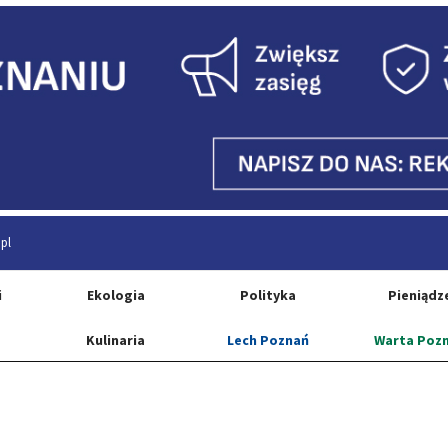
pl
i
Ekologia
Polityka
Pieniądz
Kulinaria
Lech Poznań
Warta Poz