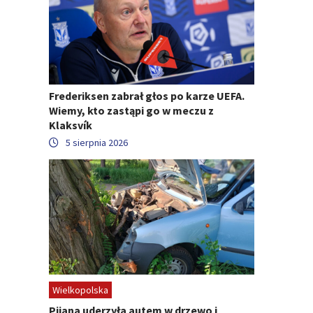
Frederiksen zabrał głos po karze UEFA.
Wiemy, kto zastąpi go w meczu z
Klaksvík
5 sierpnia 2026
Wielkopolska
Pijana uderzyła autem w drzewo i