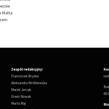
becnie
a Malta
scem
Zespół redakcyjny:
Ko
Franciszek Bryska
red
Aleksandra Wróblewska
Buk
Marek Jerzak
60-
Erwin Nowak
Marta Maj
Biu