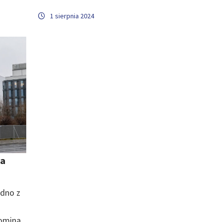
1 sierpnia 2024
ta
edno z
pomina