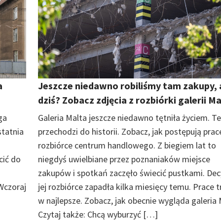
a
Jeszcze niedawno robiliśmy tam zakupy, 
dziś? Zobacz zdjęcia z rozbiórki galerii M
ga
Galeria Malta jeszcze niedawno tętniła życiem. T
tatnia
przechodzi do historii. Zobacz, jak postępują prac
rozbiórce centrum handlowego. Z biegiem lat to
cić do
niegdyś uwielbiane przez poznaniaków miejsce
zakupów i spotkań zaczęło świecić pustkami. Dec
Wczoraj
jej rozbiórce zapadła kilka miesięcy temu. Prace 
w najlepsze. Zobacz, jak obecnie wygląda galeria 
Czytaj także: Chcą wyburzyć […]