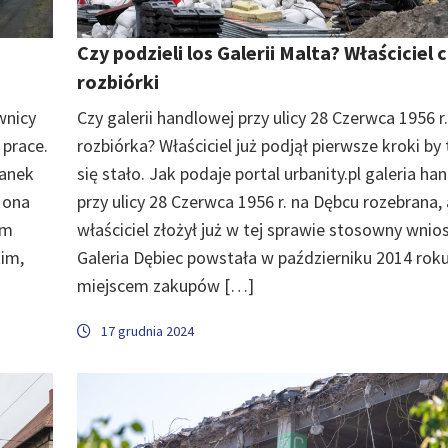
Czy podzieli los Galerii Malta? Właściciel 
rozbiórki
wnicy
Czy galerii handlowej przy ulicy 28 Czerwca 1956 r.
 prace.
rozbiórka? Właściciel już podjął pierwsze kroki by
kanek
się stało. Jak podaje portal urbanity.pl galeria h
 ona
przy ulicy 28 Czerwca 1956 r. na Dębcu rozebrana, 
ym
właściciel złożył już w tej sprawie stosowny wnio
kim,
Galeria Dębiec powstała w październiku 2014 roku 
miejscem zakupów […]
17 grudnia 2024