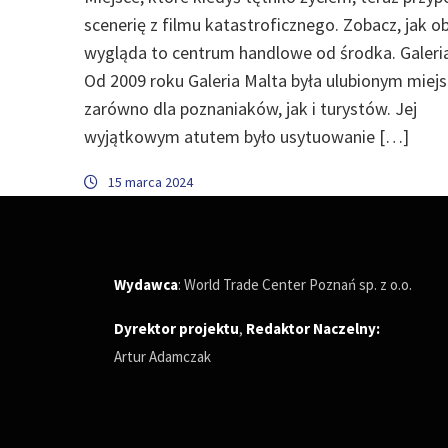
scenerię z filmu katastroficznego. Zobacz, jak o
wygląda to centrum handlowe od środka. Galeri
Od 2009 roku Galeria Malta była ulubionym miej
zarówno dla poznaniaków, jak i turystów. Jej
wyjątkowym atutem było usytuowanie […]
15 marca 2024
Wydawca
: World Trade Center Poznań sp. z o.o.
Dyrektor projektu
,
Redaktor Naczelny
:
Artur Adamczak