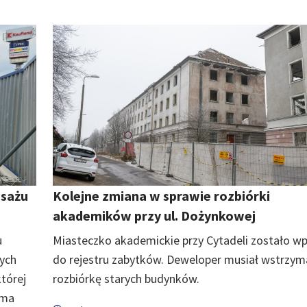
asażu
Kolejne zmiana w sprawie rozbiórki
akademików przy ul. Dożynkowej
u
Miasteczko akademickie przy Cytadeli zostało w
zych
do rejestru zabytków. Deweloper musiał wstrzym
której
rozbiórkę starych budynków.
rma