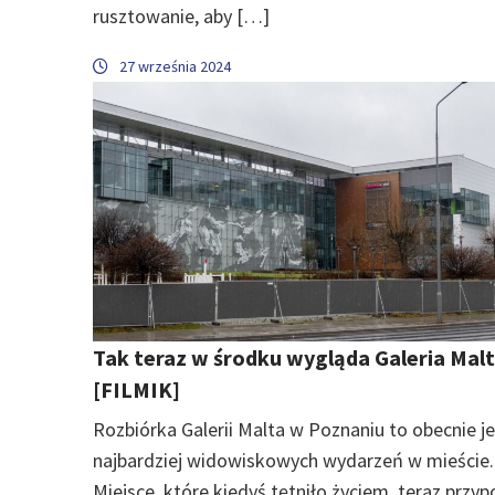
rusztowanie, aby […]
27 września 2024
Tak teraz w środku wygląda Galeria Mal
[FILMIK]
Rozbiórka Galerii Malta w Poznaniu to obecnie j
najbardziej widowiskowych wydarzeń w mieście.
Miejsce, które kiedyś tętniło życiem, teraz przy