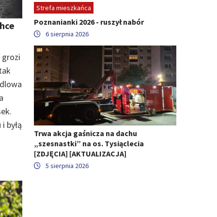
Strefa mieszkańca
Poznanianki 2026 - ruszył nabór
chce
6 sierpnia 2026
 grozi
 tak
andlowa
a
sek.
i byłą
Trwa akcja gaśnicza na dachu
„szesnastki” na os. Tysiąclecia
[ZDJĘCIA] [AKTUALIZACJA]
5 sierpnia 2026