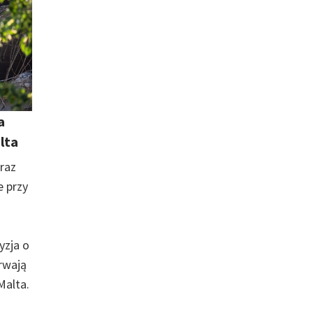
a
alta
eraz
e przy
yzja o
trwają
Malta.