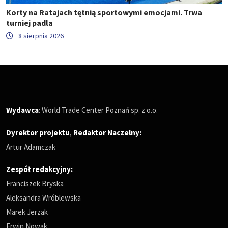
Korty na Ratajach tętnią sportowymi emocjami. Trwa
turniej padla
8 sierpnia 2026
Wydawca
: World Trade Center Poznań sp. z o.o.
Dyrektor projektu
,
Redaktor Naczelny
:
Artur Adamczak
Zespół redakcyjny:
Franciszek Bryska
Aleksandra Wróblewska
Marek Jerzak
Erwin Nowak