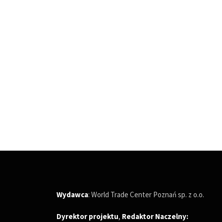
Wydawca
: World Trade Center Poznań sp. z o.o.
Dyrektor projektu
,
Redaktor Naczelny
: