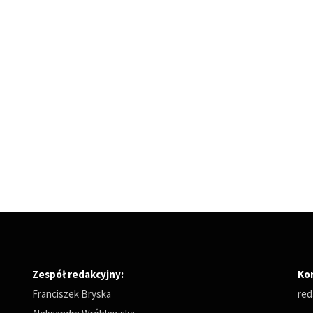
Zespół redakcyjny:
Ko
Franciszek Bryska
red