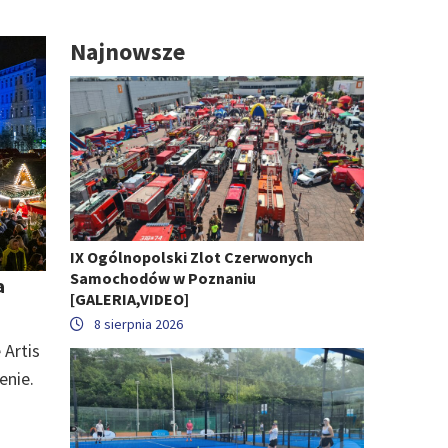
Najnowsze
IX Ogólnopolski Zlot Czerwonych
Samochodów w Poznaniu
a
[GALERIA,VIDEO]
8 sierpnia 2026
 Artis
enie.