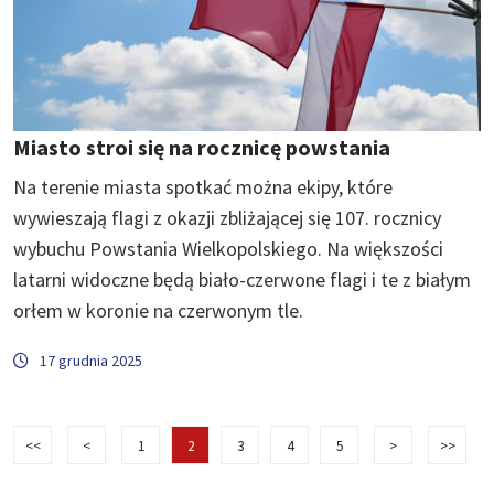
Miasto stroi się na rocznicę powstania
Na terenie miasta spotkać można ekipy, które
wywieszają flagi z okazji zbliżającej się 107. rocznicy
wybuchu Powstania Wielkopolskiego. Na większości
latarni widoczne będą biało-czerwone flagi i te z białym
orłem w koronie na czerwonym tle.
17 grudnia 2025
<<
<
1
2
3
4
5
>
>>