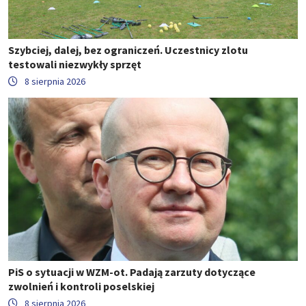
Szybciej, dalej, bez ograniczeń. Uczestnicy zlotu
testowali niezwykły sprzęt
8 sierpnia 2026
PiS o sytuacji w WZM-ot. Padają zarzuty dotyczące
zwolnień i kontroli poselskiej
8 sierpnia 2026