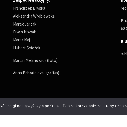
Zespół redakcyjny:
Ko
Franciszek Bryska
red
Aleksandra Wróblewska
Buk
Marek Jerzak
60-
Erwin Nowak
Marta Maj
Biu
Hubert Śnieżek
rek
Marcin Melanowicz (foto)
Anna Pohorielova (grafika)
zyć usługi na najwyższym poziomie. Dalsze korzystanie ze strony oznacz
Polityka prywatności