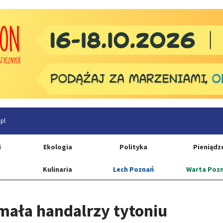
pl
i
Ekologia
Polityka
Pieniądz
Kulinaria
Lech Poznań
Warta Poz
ymała handalrzy tytoniu