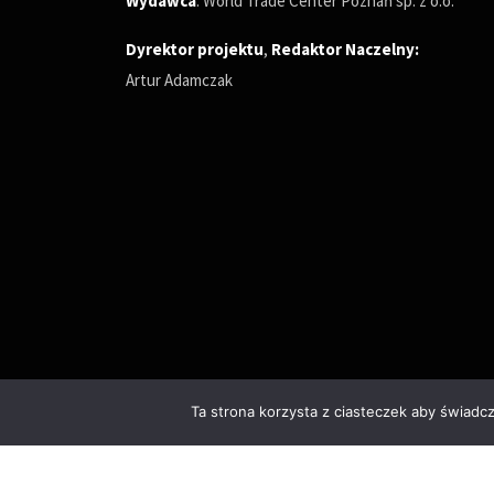
Wydawca
: World Trade Center Poznań sp. z o.o.
Dyrektor projektu
,
Redaktor Naczelny
:
Artur Adamczak
Ta strona korzysta z ciasteczek aby świadc