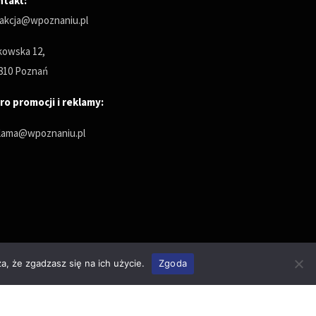
ntakt:
akcja@wpoznaniu.pl
owska 12,
810 Poznań
ro promocji i reklamy:
lama@wpoznaniu.pl
a, że zgadzasz się na ich użycie.
Zgoda