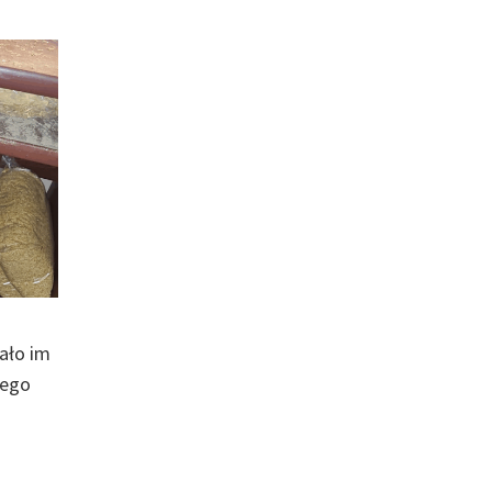
dało im
nego