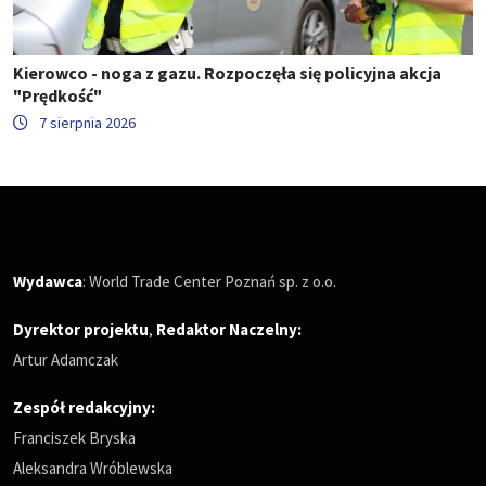
Kierowco - noga z gazu. Rozpoczęła się policyjna akcja
"Prędkość"
7 sierpnia 2026
Wydawca
: World Trade Center Poznań sp. z o.o.
Dyrektor projektu
,
Redaktor Naczelny
:
Artur Adamczak
Zespół redakcyjny:
Franciszek Bryska
Aleksandra Wróblewska