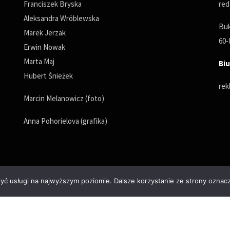
Franciszek Bryska
red
Aleksandra Wróblewska
Buk
Marek Jerzak
60-
Erwin Nowak
Marta Maj
Biu
Hubert Śnieżek
rek
Marcin Melanowicz (foto)
Anna Pohorielova (grafika)
zyć usługi na najwyższym poziomie. Dalsze korzystanie ze strony oznacz
Polityka prywatności
© Copyrights 2025. All Rights Reserved by wPoznaniu.pl