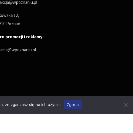
akcja@wpoznaniu.pl
owska 12,
810 Poznań
ro promocji i reklamy:
lama@wpoznaniu.pl
a, że zgadzasz się na ich użycie.
Zgoda