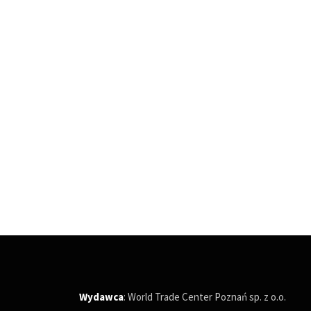
Wydawca
: World Trade Center Poznań sp. z o.o.