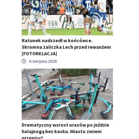
Ratunek nadszedł w końcówce.
Skromna zaliczka Lech przed rewanżem
[FOTORELACJA]
6 sierpnia 2026
Dramatyczny wzrost urazów po jeździe
hulajnogą bez kasku. Miasto zmieni
przepisy?