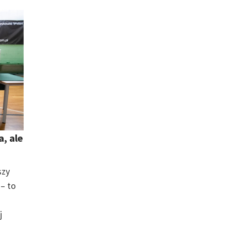
, ale
szy
– to
j