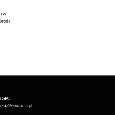
ku w
letnia
ntakt:
akcja@wpoznaniu.pl