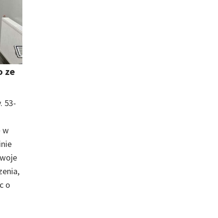
o ze
. 53-
ę w
nie
swoje
zenia,
c o