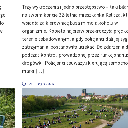
ę
Trzy wykroczenia i jedno przestępstwo – taki bil
ego
na swoim koncie 32-letnia mieszkanka Kalisza, kt
do
wsiadła za kierownicę busa mimo alkoholu w
 w
organizmie. Kobieta najpierw przekroczyła prędk
terenie zabudowanym, a gdy policjanci dali jej sy
zatrzymania, postanowiła uciekać. Do zdarzenia 
podczas kontroli prowadzonej przez funkcjonariu
drogówki. Policjanci zauważyli kierującą samoc
marki […]
21 lutego 2026