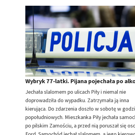
Wybryk 77-latki. Pijana pojechała po alk
Jechała slalomem po ulicach Piły i niemal nie
doprowadziła do wypadku. Zatrzymała ją inna
kierująca. Do zdarzenia doszło w sobotę w godz
popołudniowych. Mieszkanka Piły jechała sam
po pilskim Zamościu, a przed nią poruszał się o
Ford. Samochód jechał slalomem, a jego kierow