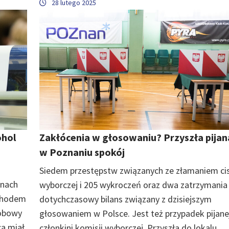
28 lutego 2025
ohol
Zakłócenia w głosowaniu? Przyszła pijana
w Poznaniu spokój
Siedem przestępstw związanych ze złamaniem ci
inach
wyborczej i 205 wykroczeń oraz dwa zatrzymania 
ochodem
dotychczasowy bilans związany z dzisiejszym
sobowy
głosowaniem w Polsce. Jest też przypadek pijane
ca miał
członkini komisji wyborczej. Przyszła do lokalu