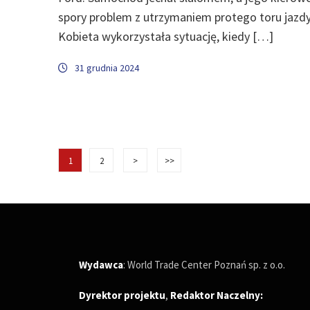
spory problem z utrzymaniem protego toru jazdy
Kobieta wykorzystała sytuację, kiedy […]
31 grudnia 2024
1
2
>
>>
Wydawca
: World Trade Center Poznań sp. z o.o.
Dyrektor projektu
,
Redaktor Naczelny
: