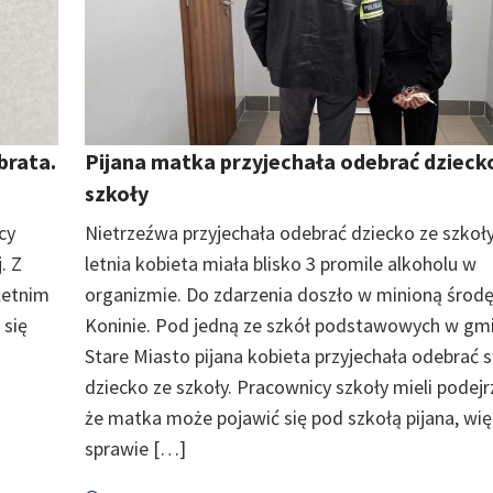
brata.
Pijana matka przyjechała odebrać dzieck
szkoły
cy
Nietrzeźwa przyjechała odebrać dziecko ze szkoły
. Z
letnia kobieta miała blisko 3 promile alkoholu w
-letnim
organizmie. Do zdarzenia doszło w minioną środ
 się
Koninie. Pod jedną ze szkół podstawowych w gmi
Stare Miasto pijana kobieta przyjechała odebrać 
dziecko ze szkoły. Pracownicy szkoły mieli podejr
że matka może pojawić się pod szkołą pijana, wię
sprawie […]