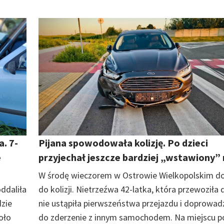
. 7-
Pijana spowodowała kolizję. Po dzieci
e
przyjechał jeszcze bardziej „wstawiony”
W środę wieczorem w Ostrowie Wielkopolskim d
ddaliła
do kolizji. Nietrzeźwa 42-latka, która przewoziła d
dzie
nie ustąpiła pierwszeństwa przejazdu i doprowadz
koło
do zderzenie z innym samochodem. Na miejscu p