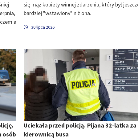
niej
się mąż kobiety winnej zdarzeniu, który był jeszcz
erpnia,
bardziej "wstawiony" niż ona.
uczem a
30 lipca 2026
icję.
Uciekała przed policją. Pijana 32-latka za
h osób
kierownicą busa