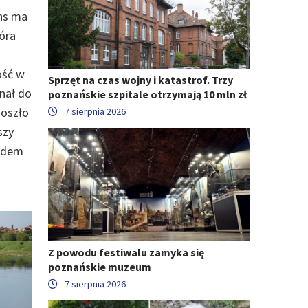
ans ma
óra
ość w
Sprzęt na czas wojny i katastrof. Trzy
gnał do
poznańskie szpitale otrzymają 10 mln zł
doszło
7 sierpnia 2026
szy
hodem
Z powodu festiwalu zamyka się
poznańskie muzeum
7 sierpnia 2026