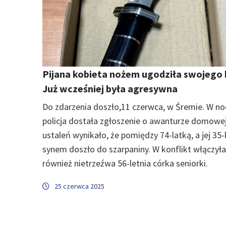
Pijana kobieta nożem ugodziła swojego 
Już wcześniej była agresywna
Do zdarzenia doszło,11 czerwca, w Śremie. W no
policja dostała zgłoszenie o awanturze domowej
ustaleń wynikało, że pomiędzy 74-latką, a jej 35
synem doszło do szarpaniny. W konflikt włączyła
również nietrzeźwa 56-letnia córka seniorki.
25 czerwca 2025