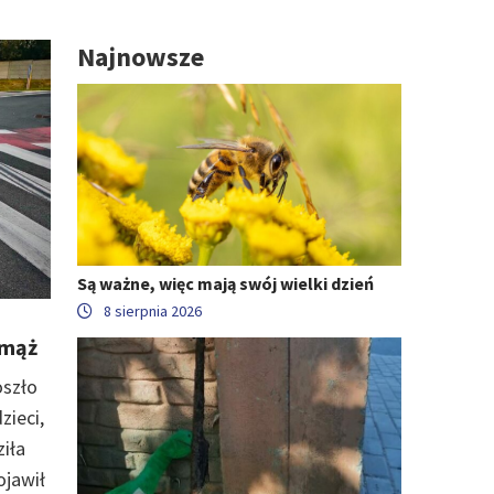
Najnowsze
Są ważne, więc mają swój wielki dzień
8 sierpnia 2026
 mąż
oszło
zieci,
iła
ojawił