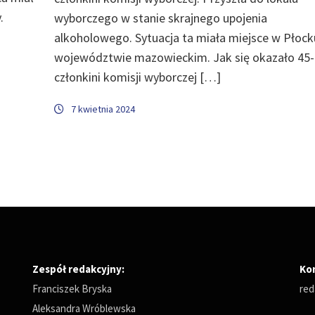
.
wyborczego w stanie skrajnego upojenia
alkoholowego. Sytuacja ta miała miejsce w Płoc
województwie mazowieckim. Jak się okazało 45-
członkini komisji wyborczej […]
7 kwietnia 2024
Zespół redakcyjny:
Ko
Franciszek Bryska
red
Aleksandra Wróblewska