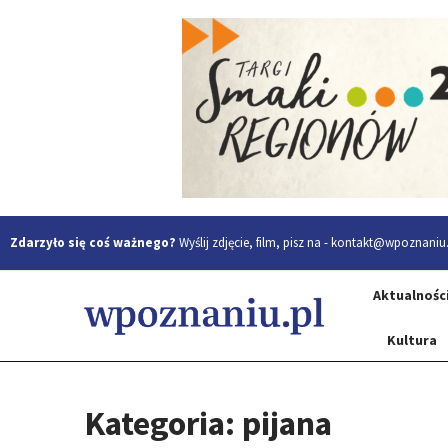
Zdarzyło się coś ważnego?
Wyślij zdjęcie, film, pisz na -
kontakt@wpoznaniu.
Aktualnośc
Kultura
Kategoria: pijana