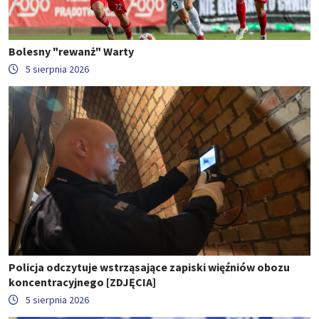
Bolesny "rewanż" Warty
5 sierpnia 2026
Policja odczytuje wstrząsające zapiski więźniów obozu
koncentracyjnego [ZDJĘCIA]
5 sierpnia 2026