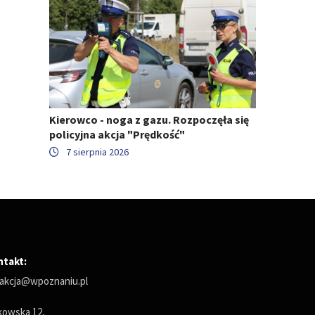
Kierowco - noga z gazu. Rozpoczęła się
policyjna akcja "Prędkość"
7 sierpnia 2026
ntakt:
akcja@wpoznaniu.pl
owska 12,