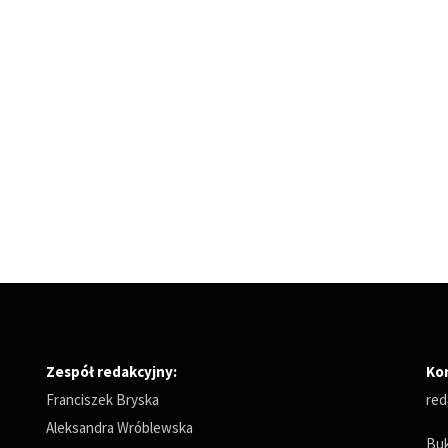
Zespół redakcyjny:
Ko
Franciszek Bryska
red
Aleksandra Wróblewska
Buk