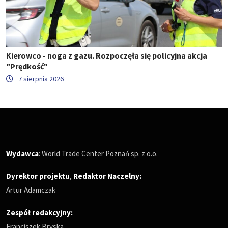
Kierowco - noga z gazu. Rozpoczęła się policyjna akcja
"Prędkość"
7 sierpnia 2026
Wydawca
: World Trade Center Poznań sp. z o.o.
Dyrektor projektu
,
Redaktor Naczelny
:
Artur Adamczak
Zespół redakcyjny:
Franciszek Bryska