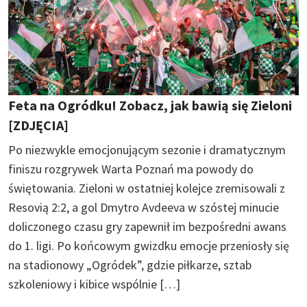
Feta na Ogródku! Zobacz, jak bawią się Zieloni
[ZDJĘCIA]
Po niezwykle emocjonującym sezonie i dramatycznym
finiszu rozgrywek Warta Poznań ma powody do
świętowania. Zieloni w ostatniej kolejce zremisowali z
Resovią 2:2, a gol Dmytro Avdeeva w szóstej minucie
doliczonego czasu gry zapewnił im bezpośredni awans
do 1. ligi. Po końcowym gwizdku emocje przeniosły się
na stadionowy „Ogródek”, gdzie piłkarze, sztab
szkoleniowy i kibice wspólnie […]