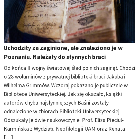
Uchodziły za zaginione, ale znaleziono je w
Poznaniu. Należały do słynnych braci
Od końca II wojny światowej ślad po nich zaginął. Chodzi
o 28 woluminów z prywatnej biblioteki braci Jakuba i
Wilhelma Grimmów. Wczoraj pokazano je publicznie w
Bibliotece Uniwersyteckiej. Jak się okazało, książki
autorów chyba najsłynniejszych Baśni zostały
odnalezione w zbiorach Biblioteki Uniwersyteckiej.
Odszukały je dwie naukowczynie. Prof. Eliza Pieciul-
Karmińska z Wydziału Neofilologii UAM oraz Renata
[…]