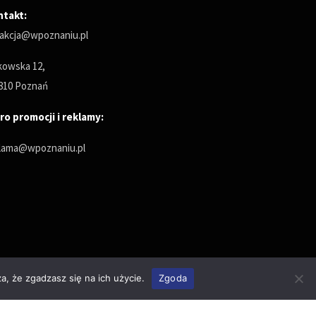
ntakt:
akcja@wpoznaniu.pl
owska 12,
810 Poznań
ro promocji i reklamy:
lama@wpoznaniu.pl
a, że zgadzasz się na ich użycie.
Zgoda