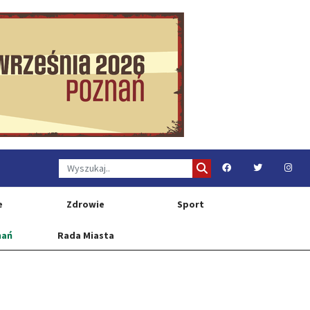
e
Zdrowie
Sport
nań
Rada Miasta