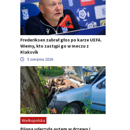
Frederiksen zabrał głos po karze UEFA.
Wiemy, kto zastąpi go w meczu z
Klaksvík
5 sierpnia 2026
Wielkopolska
Pijana uderzyła autem w drzewo i