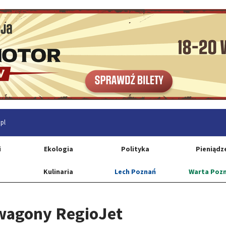
pl
i
Ekologia
Polityka
Pieniądz
Kulinaria
Lech Poznań
Warta Poz
wagony RegioJet