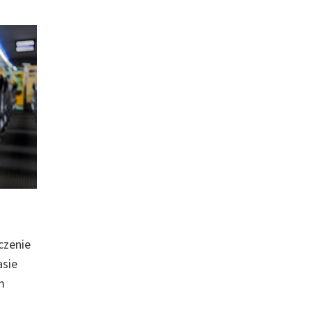
czenie
asie
m