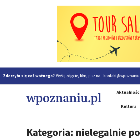
Zdarzyło się coś ważnego?
Wyślij zdjęcie, film, pisz na -
kontakt@wpoznaniu.
Aktualnośc
Kultura
Kategoria: nielegalnie p