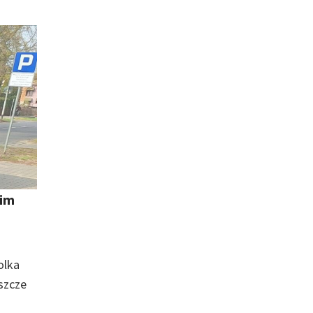
oim
olka
eszcze