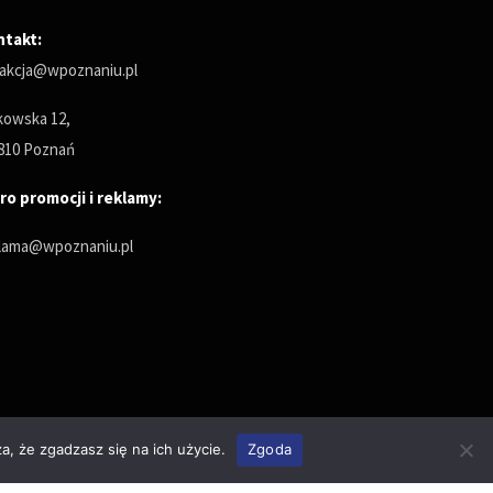
ntakt:
akcja@wpoznaniu.pl
owska 12,
810 Poznań
ro promocji i reklamy:
lama@wpoznaniu.pl
a, że zgadzasz się na ich użycie.
Zgoda