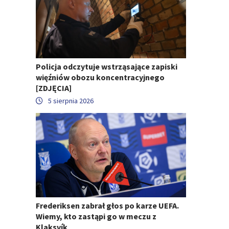
Policja odczytuje wstrząsające zapiski
więźniów obozu koncentracyjnego
[ZDJĘCIA]
5 sierpnia 2026
Frederiksen zabrał głos po karze UEFA.
Wiemy, kto zastąpi go w meczu z
Klaksvík