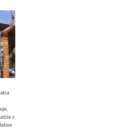
tałca
uje,
udzie z
dation