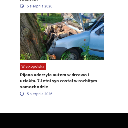
5 sierpnia 2026
Wielkopolska
Pijana uderzyła autem w drzewo i
uciekła. 7-letni syn został w rozbitym
samochodzie
5 sierpnia 2026