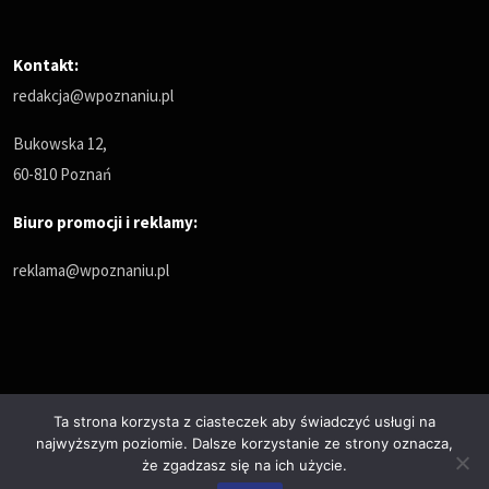
Kontakt:
redakcja@wpoznaniu.pl
Bukowska 12,
60-810 Poznań
Biuro promocji i reklamy:
reklama@wpoznaniu.pl
Ta strona korzysta z ciasteczek aby świadczyć usługi na
najwyższym poziomie. Dalsze korzystanie ze strony oznacza,
Polityka prywatności
że zgadzasz się na ich użycie.