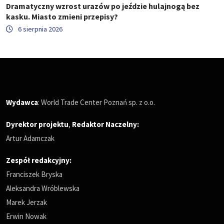
Dramatyczny wzrost urazów po jeździe hulajnogą bez
kasku. Miasto zmieni przepisy?
6 sierpnia 2026
Wydawca
: World Trade Center Poznań sp. z o.o.
Dyrektor projektu
,
Redaktor Naczelny
:
Artur Adamczak
Zespół redakcyjny:
Franciszek Bryska
Aleksandra Wróblewska
Marek Jerzak
Erwin Nowak