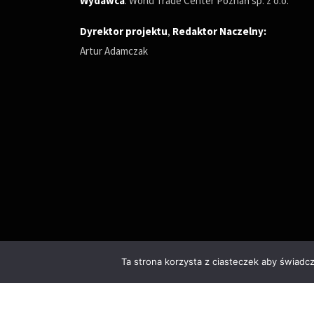
Wydawca
: World Trade Center Poznań sp. z o.o.
Dyrektor projektu
,
Redaktor Naczelny
:
Artur Adamczak
Ta strona korzysta z ciasteczek aby świadc