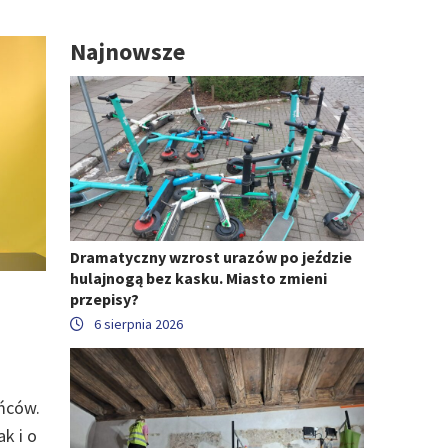
Najnowsze
Dramatyczny wzrost urazów po jeździe
hulajnogą bez kasku. Miasto zmieni
przepisy?
6 sierpnia 2026
ńców.
k i o