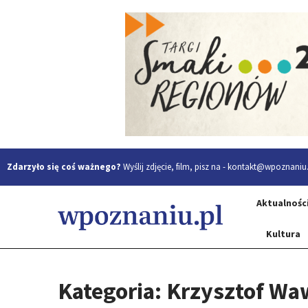
Zdarzyło się coś ważnego?
Wyślij zdjęcie, film, pisz na -
kontakt@wpoznaniu.
Aktualnośc
Kultura
Kategoria: Krzysztof Wa