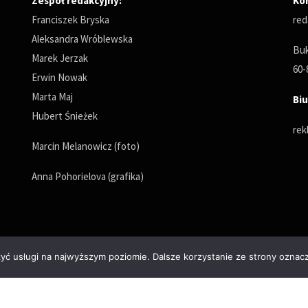
Zespół redakcyjny:
Ko
Franciszek Bryska
red
Aleksandra Wróblewska
Buk
Marek Jerzak
60-
Erwin Nowak
Marta Maj
Biu
Hubert Śnieżek
rek
Marcin Melanowicz (foto)
Anna Pohorielova (grafika)
zyć usługi na najwyższym poziomie. Dalsze korzystanie ze strony oznacz
Polityka prywatności