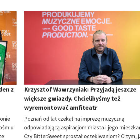
den z
Krzysztof Wawrzyniak: Przyjadą jeszcze
większe gwiazdy. Chcielibyśmy też
wyremontować amfiteatr
onie
Poznań od lat czekał na imprezę muzyczną
 ośmiu
odpowiadającą aspiracjom miasta i jego mieszka
ce
Czy BitterSweet sprostał oczekiwaniom? O tym, ja