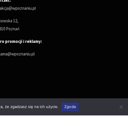
ntakt:
akcja@wpoznaniu.pl
owska 12,
810 Poznań
ro promocji i reklamy:
lama@wpoznaniu.pl
a, że zgadzasz się na ich użycie.
Zgoda