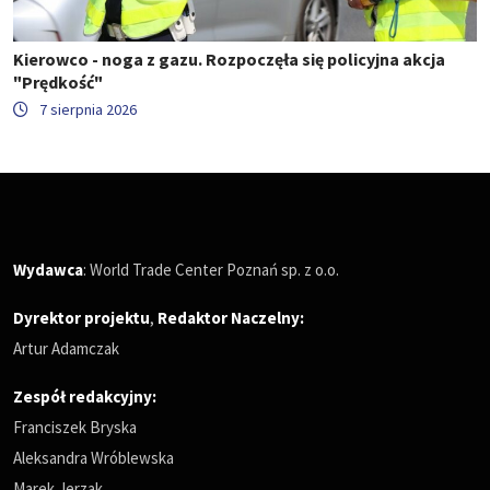
Kierowco - noga z gazu. Rozpoczęła się policyjna akcja
"Prędkość"
7 sierpnia 2026
Wydawca
: World Trade Center Poznań sp. z o.o.
Dyrektor projektu
,
Redaktor Naczelny
:
Artur Adamczak
Zespół redakcyjny:
Franciszek Bryska
Aleksandra Wróblewska
Marek Jerzak