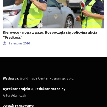
Kierowco - noga z gazu. Rozpoczęła się policyjna akcja
"Prędkość"
7 sierpnia 2026
Wydawca
: World Trade Center Poznań sp. z o.o.
Dyrektor projektu
,
Redaktor Naczelny
:
Artur Adamczak
Zespół redakcyjny: