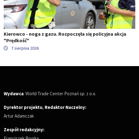
Kierowco - noga z gazu. Rozpoczęła się policyjna akcja
"Prędkość"
7 sierpnia 2026
Wydawca
: World Trade Center Poznań sp. z o.o.
Dyrektor projektu
,
Redaktor Naczelny
:
Artur Adamczak
Zespół redakcyjny:
Franciszek Bryska