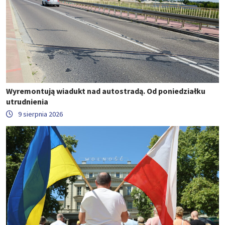
Wyremontują wiadukt nad autostradą. Od poniedziałku
utrudnienia
9 sierpnia 2026