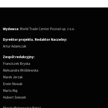
Wydawca
: World Trade Center Poznań sp. z o.o.
Dyrektor projektu
,
Redaktor Naczelny
:
Artur Adamczak
Zespół redakcyjny:
Franciszek Bryska
Aleksandra Wróblewska
Marek Jerzak
Erwin Nowak
Marta Maj
Hubert Śnieżek
Marcin Melanowicz (foto)