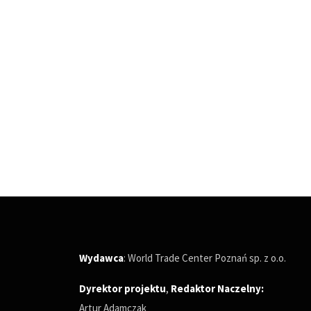
Wydawca
: World Trade Center Poznań sp. z o.o.
Dyrektor projektu
,
Redaktor Naczelny
:
Artur Adamczak