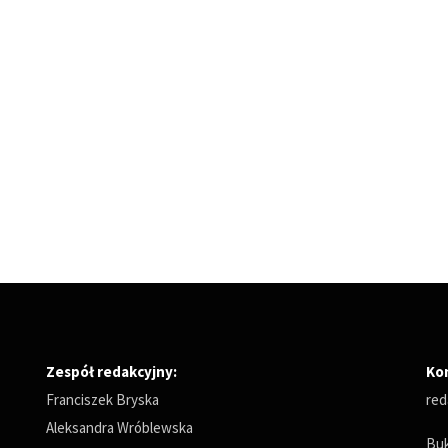
Zespół redakcyjny:
Ko
Franciszek Bryska
red
Aleksandra Wróblewska
Buk