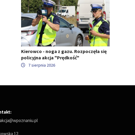
Kierowco - noga z gazu. Rozpoczęła się
policyjna akcja "Prędkość"
7 sierpnia 2026
ntakt:
akcja@wpoznaniu.pl
owska 12,