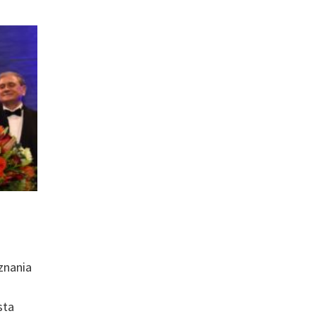
znania
sta