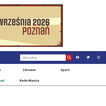
e
Zdrowie
Sport
nań
Rada Miasta