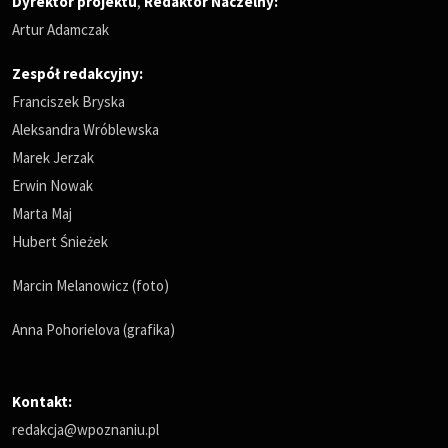
Dyrektor projektu
,
Redaktor Naczelny
:
Artur Adamczak
Zespół redakcyjny:
Franciszek Bryska
Aleksandra Wróblewska
Marek Jerzak
Erwin Nowak
Marta Maj
Hubert Śnieżek
Marcin Melanowicz (foto)
Anna Pohorielova (grafika)
Kontakt:
redakcja@wpoznaniu.pl