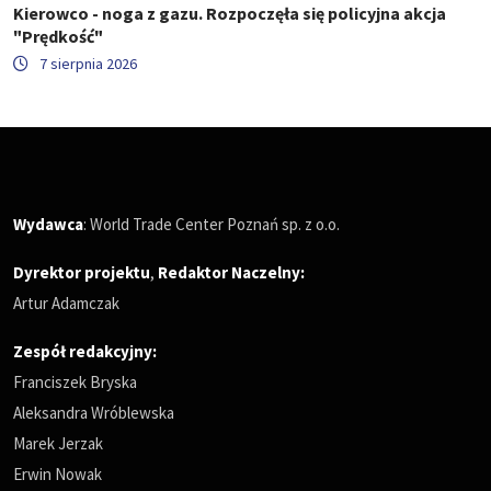
Kierowco - noga z gazu. Rozpoczęła się policyjna akcja
"Prędkość"
7 sierpnia 2026
Wydawca
: World Trade Center Poznań sp. z o.o.
Dyrektor projektu
,
Redaktor Naczelny
:
Artur Adamczak
Zespół redakcyjny:
Franciszek Bryska
Aleksandra Wróblewska
Marek Jerzak
Erwin Nowak