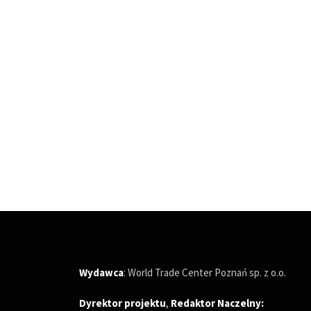
Wydawca
: World Trade Center Poznań sp. z o.o.
Dyrektor projektu
,
Redaktor Naczelny
: