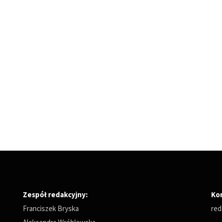
Zespół redakcyjny:
Ko
Franciszek Bryska
red