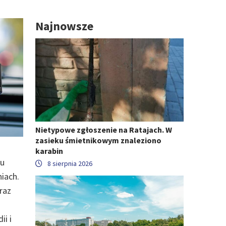
Najnowsze
Nietypowe zgłoszenie na Ratajach. W
zasieku śmietnikowym znaleziono
karabin
łu
8 sierpnia 2026
niach.
raz
i i