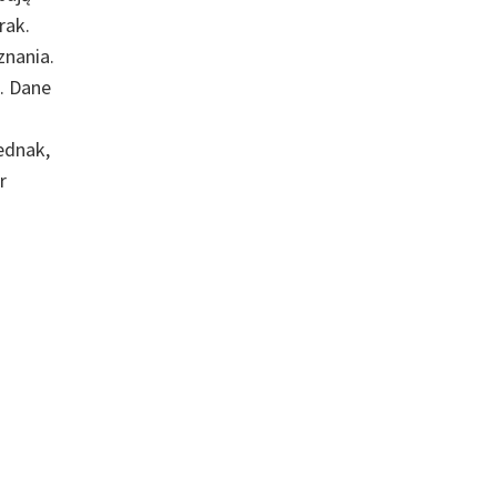
rak.
znania.
. Dane
ednak,
r