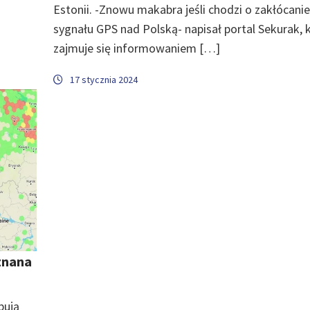
Estonii. -Znowu makabra jeśli chodzi o zakłócanie
sygnału GPS nad Polską- napisał portal Sekurak, 
zajmuje się informowaniem […]
17 stycznia 2024
znana
pują