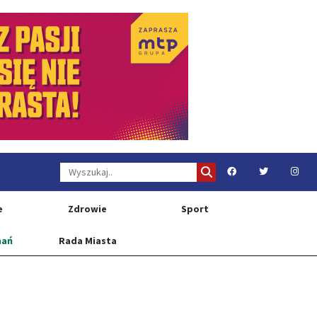
e
Zdrowie
Sport
nań
Rada Miasta