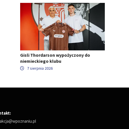
Gisli Thordarson wypożyczony do
niemieckiego klubu
7 sierpnia 2026
ntakt:
akcja@wpoznaniu.pl