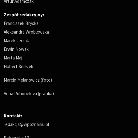
Artur Adamczak
Zespół redakcyjny:
Franciszek Bryska
Aleksandra Wróblewska
Marek Jerzak
Erwin Nowak
Marta Maj
Hubert Śnieżek
Marcin Melanowicz (foto)
Anna Pohorielova (grafika)
Kontakt:
redakcja@wpoznaniu.pl
Bukowska 12,