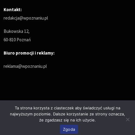
Kontakt:
redakcja@wpoznaniu.pl
Bukowska 12,
60-810 Poznań
Biuro promocji i reklamy:
reklama@wpoznaniu.pl
Ta strona korzysta z ciasteczek aby świadczyć usługi na
najwyższym poziomie. Dalsze korzystanie ze strony oznacza,
Polityka prywatności
że zgadzasz się na ich użycie.
© Copyrights 2025. All Rights Reserved by wPoznaniu.pl
Zgoda