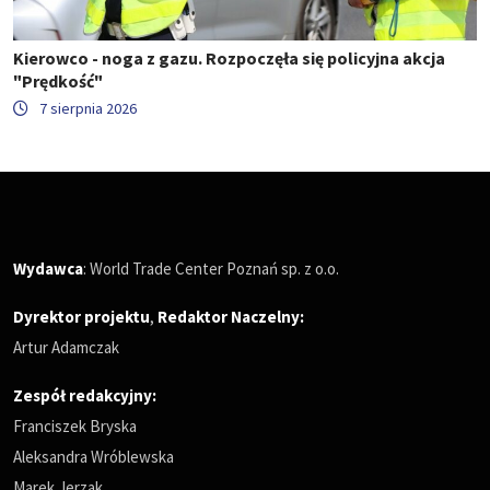
Kierowco - noga z gazu. Rozpoczęła się policyjna akcja
"Prędkość"
7 sierpnia 2026
Wydawca
: World Trade Center Poznań sp. z o.o.
Dyrektor projektu
,
Redaktor Naczelny
:
Artur Adamczak
Zespół redakcyjny:
Franciszek Bryska
Aleksandra Wróblewska
Marek Jerzak